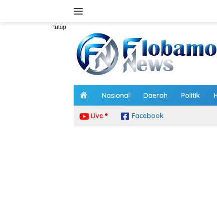
Langsung
ke
konten
tutup
H
Nasional
Daerah
Politik
o
m
Live
Facebook
e