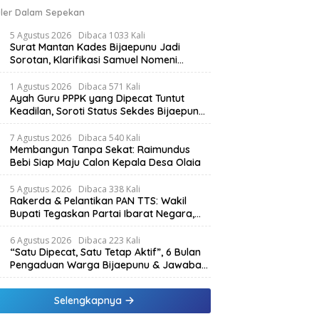
ler Dalam Sepekan
5 Agustus 2026
Dibaca 1033 Kali
Surat Mantan Kades Bijaepunu Jadi
Sorotan, Klarifikasi Samuel Nomeni
Berbeda dengan Isi Dokumen yang
Beredar
1 Agustus 2026
Dibaca 571 Kali
Ayah Guru PPPK yang Dipecat Tuntut
Keadilan, Soroti Status Sekdes Bijaepunu
yang Masih Aktif Bekerja
7 Agustus 2026
Dibaca 540 Kali
Membangun Tanpa Sekat: Raimundus
Bebi Siap Maju Calon Kepala Desa Olaia
5 Agustus 2026
Dibaca 338 Kali
Rakerda & Pelantikan PAN TTS: Wakil
Bupati Tegaskan Partai Ibarat Negara,
SPK Buka Kabar Sawah 3.000 Hektar &
Larangan Politik Uang
6 Agustus 2026
Dibaca 223 Kali
“Satu Dipecat, Satu Tetap Aktif”, 6 Bulan
Pengaduan Warga Bijaepunu & Jawaban
Asisten I TTS: Pelan-pelan, Tapi Pasti.
Selengkapnya