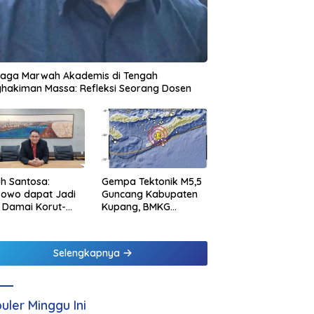
jaga Marwah Akademis di Tengah
hakiman Massa: Refleksi Seorang Dosen
h Santosa:
Gempa Tektonik M5,5
bowo dapat Jadi
Guncang Kabupaten
 Damai Korut-
Kupang, BMKG
el
Pastikan Tidak
Berpotensi Tsunami
Selengkapnya
uler Minggu Ini