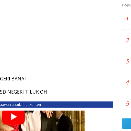
Popu
1
2
3
NEGERI BANAT
4
– SD NEGERI TILUK OH
5
ebawah untuk lihat konten