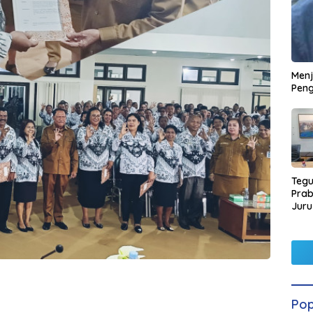
Men
Peng
Tegu
Pra
Juru
Kors
Pop