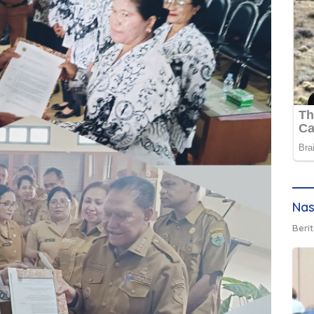
Nas
Berit