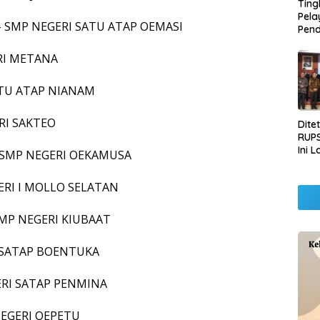
Ting
Pel
r – SMP NEGERI SATU ATAP OEMASI
Pend
Opera
Raha
ERI METANA
Pemb
Lamp
SATU ATAP NIANAM
ERI SAKTEO
Dite
RUPS
Ini 
– SMP NEGERI OEKAMUSA
Sila
Kep
GERI I MOLLO SELATAN
 SMP NEGERI KIUBAAT
I SATAP BOENTUKA
GERI SATAP PENMINA
 NEGERI OEPETU