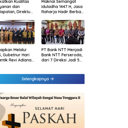
katkan Kualitas
Maknai Semangat
ayanan dan
Iduladha 1447 H, Jasa
apatan, Direktur
Raharja Hadir Berbagi
sional Jasa
untuk Masyarakat
rja Berikan
melalui Penyaluran
inaan di
Paket Daging Kurban
ung dan Tinjau
Samsat Rajabasa
tapkan Melalui
PT Bank NTT Menjadi
, Gubetnur Hari
Bank NTT Perseroda,
Lantik Revi Adiana
dari 7 Direksi Jadi 5
wati Jadi Direktur
Direksi dan 5
atuhan Bank NTT
Komisaris jadi 3
Komisaris
Selengkapnya