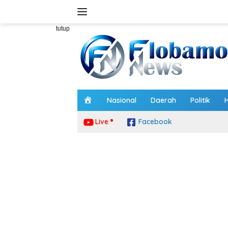
Langsung
ke
konten
tutup
H
Nasional
Daerah
Politik
o
m
Live
Facebook
e