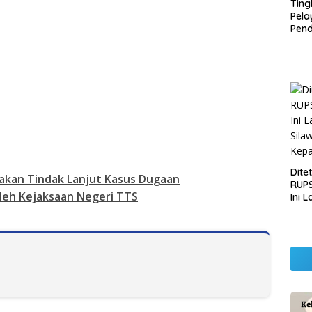
Ting
Pel
Pend
Opera
Raha
Pemb
Lamp
Dite
yakan Tindak Lanjut Kasus Dugaan
RUPS
eh Kejaksaan Negeri TTS
Ini 
Sila
Kep