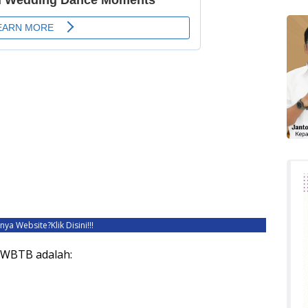
unya Website?
Klik Disini!!!
 WBTB adalah: