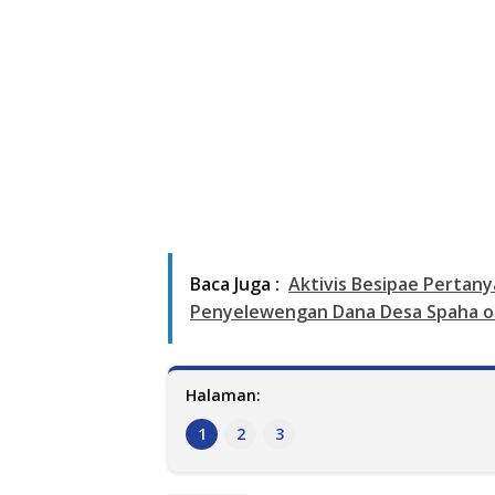
Baca Juga :
Aktivis Besipae Pertan
Penyelewengan Dana Desa Spaha ol
Halaman:
1
2
3