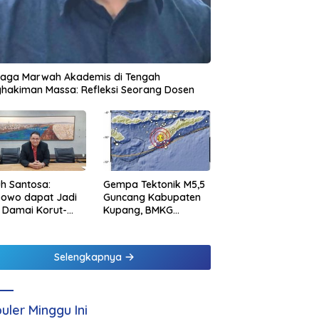
jaga Marwah Akademis di Tengah
hakiman Massa: Refleksi Seorang Dosen
h Santosa:
Gempa Tektonik M5,5
bowo dapat Jadi
Guncang Kabupaten
 Damai Korut-
Kupang, BMKG
el
Pastikan Tidak
Berpotensi Tsunami
Selengkapnya
uler Minggu Ini