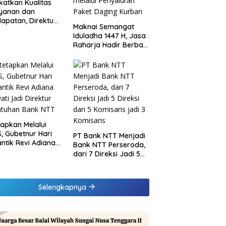
katkan Kualitas
ayanan dan
apatan, Direktur
Maknai Semangat
sional Jasa
Iduladha 1447 H, Jasa
rja Berikan
Raharja Hadir Berbagi
inaan di
untuk Masyarakat
ung dan Tinjau
melalui Penyaluran
Samsat Rajabasa
Paket Daging Kurban
tapkan Melalui
, Gubetnur Hari
PT Bank NTT Menjadi
Lantik Revi Adiana
Bank NTT Perseroda,
wati Jadi Direktur
dari 7 Direksi Jadi 5
atuhan Bank NTT
Direksi dan 5
Komisaris jadi 3
Komisaris
Selengkapnya