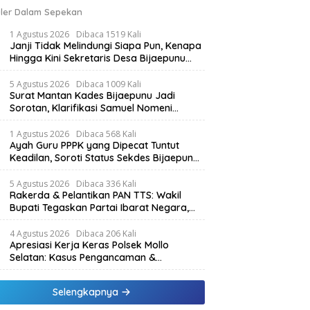
ler Dalam Sepekan
1 Agustus 2026
Dibaca 1519 Kali
Janji Tidak Melindungi Siapa Pun, Kenapa
Hingga Kini Sekretaris Desa Bijaepunu
Masih Aktif. Berikut penjelasan Ketua
Komisi I DPRD TTS.
5 Agustus 2026
Dibaca 1009 Kali
Surat Mantan Kades Bijaepunu Jadi
Sorotan, Klarifikasi Samuel Nomeni
Berbeda dengan Isi Dokumen yang
Beredar
1 Agustus 2026
Dibaca 568 Kali
Ayah Guru PPPK yang Dipecat Tuntut
Keadilan, Soroti Status Sekdes Bijaepunu
yang Masih Aktif Bekerja
5 Agustus 2026
Dibaca 336 Kali
Rakerda & Pelantikan PAN TTS: Wakil
Bupati Tegaskan Partai Ibarat Negara,
SPK Buka Kabar Sawah 3.000 Hektar &
Larangan Politik Uang
4 Agustus 2026
Dibaca 206 Kali
Apresiasi Kerja Keras Polsek Mollo
Selatan: Kasus Pengancaman &
Pencemaran Nama Baik Berakhir Damai
Selengkapnya