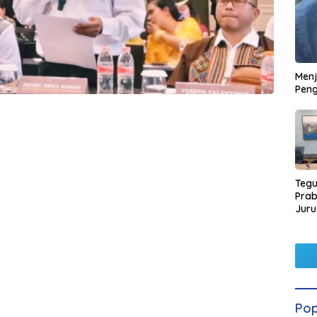
Men
Peng
Tegu
Pra
Juru
Kors
Pop