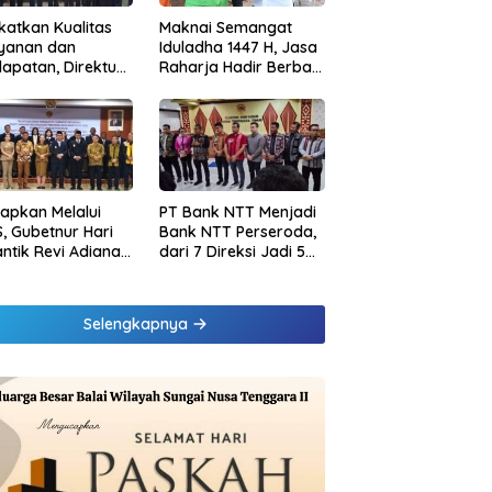
katkan Kualitas
Maknai Semangat
ayanan dan
Iduladha 1447 H, Jasa
apatan, Direktur
Raharja Hadir Berbagi
sional Jasa
untuk Masyarakat
rja Berikan
melalui Penyaluran
inaan di
Paket Daging Kurban
ung dan Tinjau
Samsat Rajabasa
tapkan Melalui
PT Bank NTT Menjadi
, Gubetnur Hari
Bank NTT Perseroda,
Lantik Revi Adiana
dari 7 Direksi Jadi 5
wati Jadi Direktur
Direksi dan 5
atuhan Bank NTT
Komisaris jadi 3
Komisaris
Selengkapnya