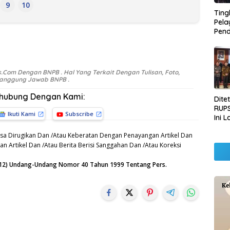
9
10
Ting
Pel
Pend
Opera
Raha
Pemb
Lamp
.Com Dengan BNPB . Hal Yang Terkait Dengan Tulisan, Foto,
i Tanggung Jawab BNPB .
rhubung Dengan Kami:
Dite
RUPS
Ikuti Kami
Subscribe
Ini 
Sila
sa Dirugikan Dan /Atau Keberatan Dengan Penayangan Artikel Dan
Kep
n Artikel Dan /Atau Berita Berisi Sanggahan Dan /Atau Koreksi
n (12) Undang-Undang Nomor 40 Tahun 1999 Tentang Pers.