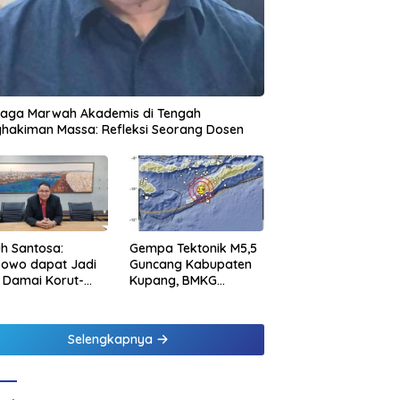
jaga Marwah Akademis di Tengah
hakiman Massa: Refleksi Seorang Dosen
h Santosa:
Gempa Tektonik M5,5
bowo dapat Jadi
Guncang Kabupaten
 Damai Korut-
Kupang, BMKG
el
Pastikan Tidak
Berpotensi Tsunami
Selengkapnya