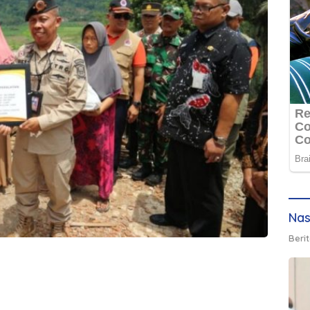
Nas
Berit