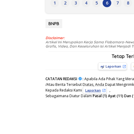
1
2
3
4
5
6
7
8
BNPB
Disclaimer:
Artikel Ini Merupakan Kerja Sama Flobamora-News
Grafis, Video, Dan Keseluruhan Isi Artikel Menjad
Tetap Te
Laporkan
CATATAN REDAKSI
:
Apabila Ada Pihak Yang Mera
/Atau Berita Tersebut Diatas, Anda Dapat Mengirimka
Kepada Redaksi Kami
,
Laporkan
Sebagaimana Diatur Dalam
Pasal (1) Ayat (11) Da