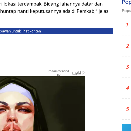
Pop
ri lokasi terdampak. Bidang lahannya datar dan
huntap nanti keputusannya ada di Pemkab,” jelas
Popu
1
ebawah untuk lihat konten
2
3
4
5