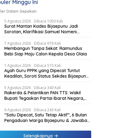
uler Minggu Ini
ler Dalam Sepekan
5 Agustus 2026
Dibaca 1050 Kali
Surat Mantan Kades Bijaepunu Jadi
Sorotan, Klarifikasi Samuel Nomeni
Berbeda dengan Isi Dokumen yang
Beredar
7 Agustus 2026
Dibaca 678 Kali
Membangun Tanpa Sekat: Raimundus
Bebi Siap Maju Calon Kepala Desa Olaia
1 Agustus 2026
Dibaca 573 Kali
Ayah Guru PPPK yang Dipecat Tuntut
Keadilan, Soroti Status Sekdes Bijaepunu
yang Masih Aktif Bekerja
5 Agustus 2026
Dibaca 340 Kali
Rakerda & Pelantikan PAN TTS: Wakil
Bupati Tegaskan Partai Ibarat Negara,
SPK Buka Kabar Sawah 3.000 Hektar &
Larangan Politik Uang
6 Agustus 2026
Dibaca 243 Kali
“Satu Dipecat, Satu Tetap Aktif”, 6 Bulan
Pengaduan Warga Bijaepunu & Jawaban
Asisten I TTS: Pelan-pelan, Tapi Pasti.
Selengkapnya