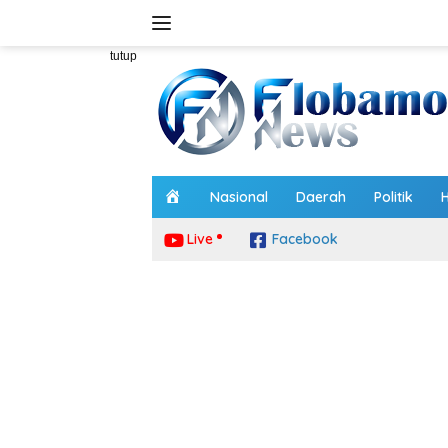
Langsung
ke
konten
tutup
H
Nasional
Daerah
Politik
o
m
Live
Facebook
e