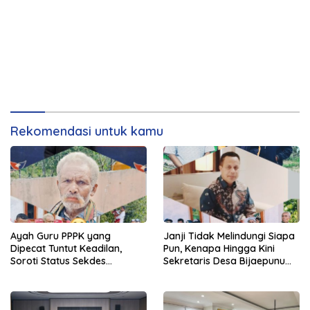
Rekomendasi untuk kamu
Ayah Guru PPPK yang
Janji Tidak Melindungi Siapa
Dipecat Tuntut Keadilan,
Pun, Kenapa Hingga Kini
Soroti Status Sekdes
Sekretaris Desa Bijaepunu
Bijaepunu yang Masih Aktif
Masih Aktif. Berikut
Bekerja
penjelasan Ketua Komisi I
DPRD TTS.