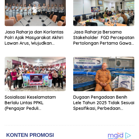
Jasa Raharja dan Korlantas
Jasa Raharja Bersama
Polri Ajak Masyarakat Akhiri
Stakeholder FGD Percepatan
Lawan Arus, Wujudkan
Pertolongan Pertama Gawat
Budaya Keselamatan Berlalu
Darurat pada Korban
Lintas
Kecelakaan Lalu Lintas NTT
Sosialisasi Keselamatam
Dugaan Pengadaan Benih
Berlalu Lintas PPKL
Lele Tahun 2025 Tidak Sesuai
(Pengajar Peduli
Spesifikasi, Perbedaan
Keselamatan Lalu Lintas)
Keterangan Dinas dan
Kelompok Penerima Jadi
Sorotan