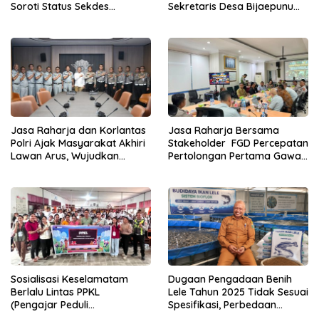
Soroti Status Sekdes
Sekretaris Desa Bijaepunu
Bijaepunu yang Masih Aktif
Masih Aktif. Berikut
Bekerja
penjelasan Ketua Komisi I
DPRD TTS.
Jasa Raharja dan Korlantas
Jasa Raharja Bersama
Polri Ajak Masyarakat Akhiri
Stakeholder FGD Percepatan
Lawan Arus, Wujudkan
Pertolongan Pertama Gawat
Budaya Keselamatan Berlalu
Darurat pada Korban
Lintas
Kecelakaan Lalu Lintas NTT
Sosialisasi Keselamatam
Dugaan Pengadaan Benih
Berlalu Lintas PPKL
Lele Tahun 2025 Tidak Sesuai
(Pengajar Peduli
Spesifikasi, Perbedaan
Keselamatan Lalu Lintas)
Keterangan Dinas dan