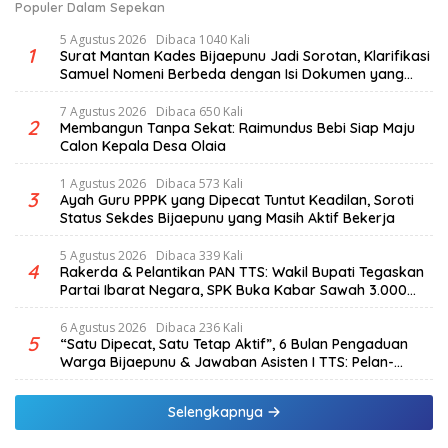
Populer Dalam Sepekan
5 Agustus 2026
Dibaca 1040 Kali
1
Surat Mantan Kades Bijaepunu Jadi Sorotan, Klarifikasi
Samuel Nomeni Berbeda dengan Isi Dokumen yang
Beredar
7 Agustus 2026
Dibaca 650 Kali
2
Membangun Tanpa Sekat: Raimundus Bebi Siap Maju
Calon Kepala Desa Olaia
1 Agustus 2026
Dibaca 573 Kali
3
Ayah Guru PPPK yang Dipecat Tuntut Keadilan, Soroti
Status Sekdes Bijaepunu yang Masih Aktif Bekerja
5 Agustus 2026
Dibaca 339 Kali
4
Rakerda & Pelantikan PAN TTS: Wakil Bupati Tegaskan
Partai Ibarat Negara, SPK Buka Kabar Sawah 3.000
Hektar & Larangan Politik Uang
6 Agustus 2026
Dibaca 236 Kali
5
“Satu Dipecat, Satu Tetap Aktif”, 6 Bulan Pengaduan
Warga Bijaepunu & Jawaban Asisten I TTS: Pelan-
pelan, Tapi Pasti.
Selengkapnya