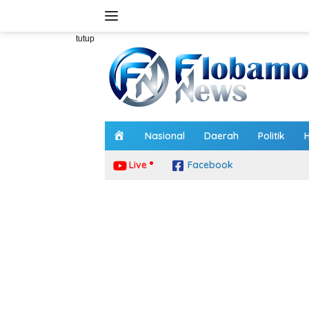
Langsung
ke
konten
tutup
H
Nasional
Daerah
Politik
o
m
Live
Facebook
e