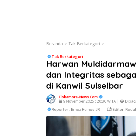
Beranda
Tak Berkategori
Tak Berkategori
Harwan Muldidarmaw
dan Integritas sebaga
di Kanwil Sulselbar
Flobamora-News.Com
9 November 2025 : 20:30 WITA |
Dibaca
Reporter : Ernez Humas JR
Editor: Reda