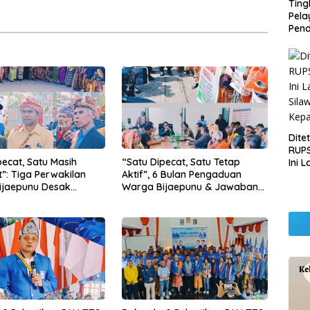
Ting
Pel
Pend
Opera
Raha
Pemb
Lamp
Dite
RUPS
pecat, Satu Masih
“Satu Dipecat, Satu Tetap
Ini 
”: Tiga Perwakilan
Aktif”, 6 Bulan Pengaduan
Sila
ijaepunu Desak
Warga Bijaepunu & Jawaban
Kep
TTS Tegakkan
Asisten I TTS: Pelan-pelan, Tapi
 yang Setara
Pasti.