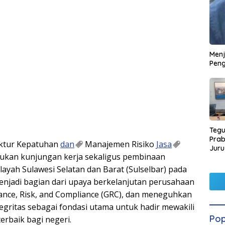
Men
Peng
Tegu
Pra
ktur Kepatuhan
dan
Manajemen Risiko
Jasa
Juru
kan kunjungan kerja sekaligus pembinaan
Kors
ilayah Sulawesi Selatan dan Barat (Sulselbar) pada
enjadi bagian dari upaya berkelanjutan perusahaan
ce, Risk, and Compliance (GRC), dan meneguhkan
egritas sebagai fondasi utama untuk hadir mewakili
Pop
rbaik bagi negeri.