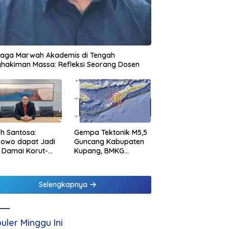
jaga Marwah Akademis di Tengah
hakiman Massa: Refleksi Seorang Dosen
h Santosa:
Gempa Tektonik M5,5
bowo dapat Jadi
Guncang Kabupaten
 Damai Korut-
Kupang, BMKG
el
Pastikan Tidak
Berpotensi Tsunami
Selengkapnya
uler Minggu Ini