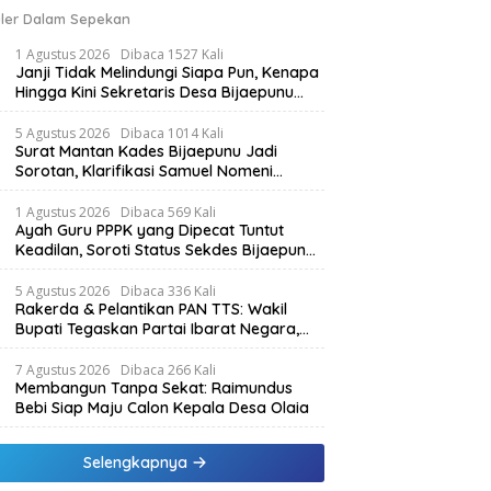
ler Dalam Sepekan
1 Agustus 2026
Dibaca 1527 Kali
Janji Tidak Melindungi Siapa Pun, Kenapa
Hingga Kini Sekretaris Desa Bijaepunu
Masih Aktif. Berikut penjelasan Ketua
Komisi I DPRD TTS.
5 Agustus 2026
Dibaca 1014 Kali
Surat Mantan Kades Bijaepunu Jadi
Sorotan, Klarifikasi Samuel Nomeni
Berbeda dengan Isi Dokumen yang
Beredar
1 Agustus 2026
Dibaca 569 Kali
Ayah Guru PPPK yang Dipecat Tuntut
Keadilan, Soroti Status Sekdes Bijaepunu
yang Masih Aktif Bekerja
5 Agustus 2026
Dibaca 336 Kali
Rakerda & Pelantikan PAN TTS: Wakil
Bupati Tegaskan Partai Ibarat Negara,
SPK Buka Kabar Sawah 3.000 Hektar &
Larangan Politik Uang
7 Agustus 2026
Dibaca 266 Kali
Membangun Tanpa Sekat: Raimundus
Bebi Siap Maju Calon Kepala Desa Olaia
Selengkapnya