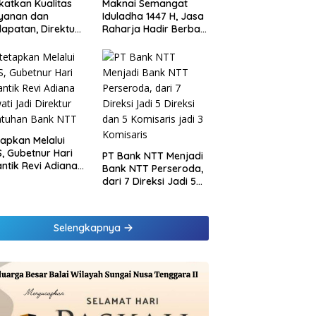
katkan Kualitas
Maknai Semangat
ayanan dan
Iduladha 1447 H, Jasa
apatan, Direktur
Raharja Hadir Berbagi
sional Jasa
untuk Masyarakat
rja Berikan
melalui Penyaluran
inaan di
Paket Daging Kurban
ung dan Tinjau
Samsat Rajabasa
tapkan Melalui
, Gubetnur Hari
PT Bank NTT Menjadi
Lantik Revi Adiana
Bank NTT Perseroda,
wati Jadi Direktur
dari 7 Direksi Jadi 5
atuhan Bank NTT
Direksi dan 5
Komisaris jadi 3
Komisaris
Selengkapnya