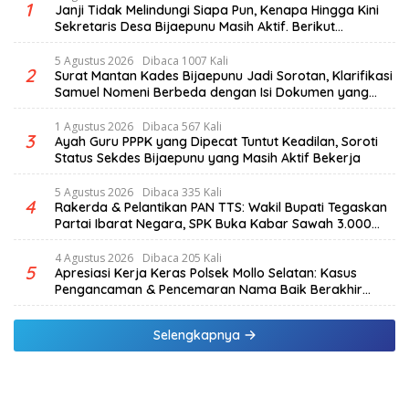
1
Janji Tidak Melindungi Siapa Pun, Kenapa Hingga Kini
Sekretaris Desa Bijaepunu Masih Aktif. Berikut
penjelasan Ketua Komisi I DPRD TTS.
5 Agustus 2026
Dibaca 1007 Kali
2
Surat Mantan Kades Bijaepunu Jadi Sorotan, Klarifikasi
Samuel Nomeni Berbeda dengan Isi Dokumen yang
Beredar
1 Agustus 2026
Dibaca 567 Kali
3
Ayah Guru PPPK yang Dipecat Tuntut Keadilan, Soroti
Status Sekdes Bijaepunu yang Masih Aktif Bekerja
5 Agustus 2026
Dibaca 335 Kali
4
Rakerda & Pelantikan PAN TTS: Wakil Bupati Tegaskan
Partai Ibarat Negara, SPK Buka Kabar Sawah 3.000
Hektar & Larangan Politik Uang
4 Agustus 2026
Dibaca 205 Kali
5
Apresiasi Kerja Keras Polsek Mollo Selatan: Kasus
Pengancaman & Pencemaran Nama Baik Berakhir
Damai
Selengkapnya