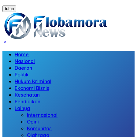
tutup
Home
Nasional
Daerah
Politik
Hukum Kriminal
Ekonomi Bisnis
Kesehatan
Pendidikan
Lainya
Internasional
Opini
Komunitas
Olahraga