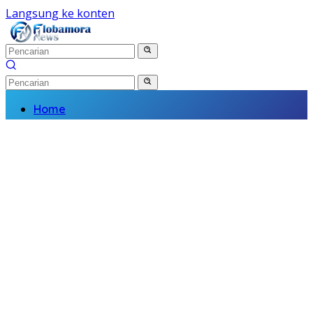
Langsung ke konten
Home
Nasional
Daerah
Politik
Kriminal
Finance
Kesehatan
Pendidikan
Wisata Budaya
Olahraga
Religi
Komunitas