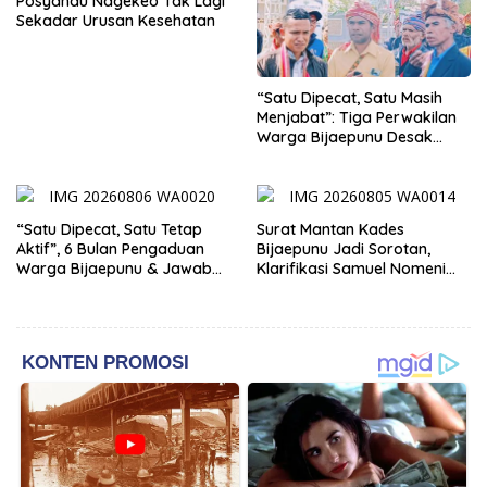
Posyandu Nagekeo Tak Lagi
Sekadar Urusan Kesehatan
“Satu Dipecat, Satu Masih
Menjabat”: Tiga Perwakilan
Warga Bijaepunu Desak
Pemkab TTS Tegakkan
Keadilan yang Setara
“Satu Dipecat, Satu Tetap
Surat Mantan Kades
Aktif”, 6 Bulan Pengaduan
Bijaepunu Jadi Sorotan,
Warga Bijaepunu & Jawaban
Klarifikasi Samuel Nomeni
Asisten I TTS: Pelan-pelan,
Berbeda dengan Isi
Tapi Pasti.
Dokumen yang Beredar