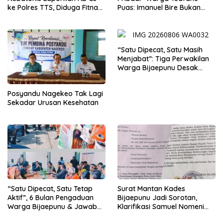
ke Polres TTS, Diduga Fitnah
Puas: Imanuel Bire Bukan
dan Cemarkan Nama Baik
Menunggu, Tapi Langsung
Bekerja
“Satu Dipecat, Satu Masih
Menjabat”: Tiga Perwakilan
Warga Bijaepunu Desak
Pemkab TTS Tegakkan
Keadilan yang Setara
Posyandu Nagekeo Tak Lagi
Sekadar Urusan Kesehatan
“Satu Dipecat, Satu Tetap
Surat Mantan Kades
Aktif”, 6 Bulan Pengaduan
Bijaepunu Jadi Sorotan,
Warga Bijaepunu & Jawaban
Klarifikasi Samuel Nomeni
Asisten I TTS: Pelan-pelan,
Berbeda dengan Isi