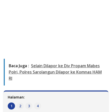
Baca Juga :
Selain Dilapor ke Div Propam Mabes
Polri, Polres Sarolangun Dilapor ke Komnas HAM
RI
Halaman:
1
2
3
4