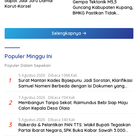
dapat Jadi Juru Damai
Gempa Tektonik M5,5
Korut-Korsel
Guncang Kabupaten Kupang,
BMKG Pastikan Tidak
Berpotensi Tsunami
Selengkapnya
Populer Minggu Ini
Populer Dalam Sepekan
5 Agustus 2026
Dibaca 1068 Kali
1
Surat Mantan Kades Bijaepunu Jadi Sorotan, Klarifikasi
Samuel Nomeni Berbeda dengan Isi Dokumen yang
Beredar
7 Agustus 2026
Dibaca 704 Kali
2
Membangun Tanpa Sekat: Raimundus Bebi Siap Maju
Calon Kepala Desa Olaia
5 Agustus 2026
Dibaca 340 Kali
3
Rakerda & Pelantikan PAN TTS: Wakil Bupati Tegaskan
Partai Ibarat Negara, SPK Buka Kabar Sawah 3.000
Hektar & Larangan Politik Uang