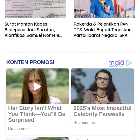
Surat Mantan Kades
Rakerda & Pelantikan PAN
Bijaepunu Jadi Sorotan,
TTS: Wakil Bupati Tegaskan
Klarifikasi Samuel Nomeni
Partai Ibarat Negara, SPK
Berbeda dengan Isi
Buka Kabar Sawah 3.000
Dokumen yang Beredar
Hektar & Larangan Politik
Uang