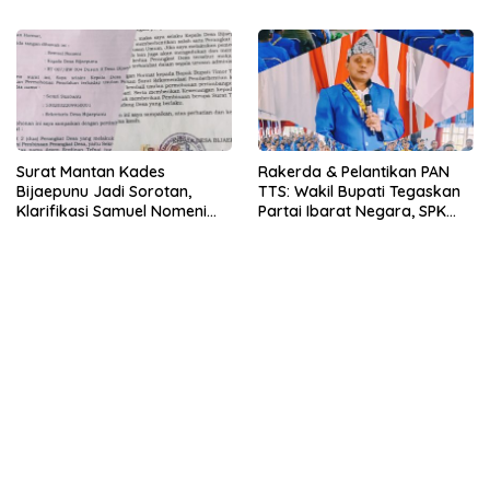
Pemkab TTS Tegakkan
Asisten I TTS: Pelan-pelan,
Keadilan yang Setara
Tapi Pasti.
Surat Mantan Kades
Rakerda & Pelantikan PAN
Bijaepunu Jadi Sorotan,
TTS: Wakil Bupati Tegaskan
Klarifikasi Samuel Nomeni
Partai Ibarat Negara, SPK
Berbeda dengan Isi
Buka Kabar Sawah 3.000
Dokumen yang Beredar
Hektar & Larangan Politik
Uang