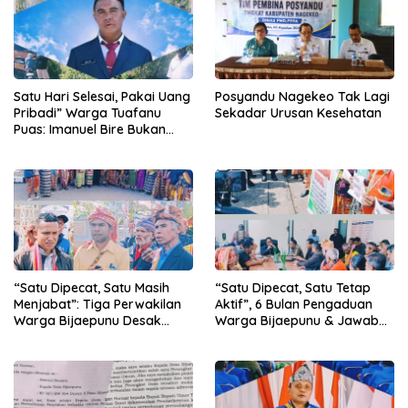
Satu Hari Selesai, Pakai Uang
Posyandu Nagekeo Tak Lagi
Pribadi” Warga Tuafanu
Sekadar Urusan Kesehatan
Puas: Imanuel Bire Bukan
Menunggu, Tapi Langsung
Bekerja
“Satu Dipecat, Satu Masih
“Satu Dipecat, Satu Tetap
Menjabat”: Tiga Perwakilan
Aktif”, 6 Bulan Pengaduan
Warga Bijaepunu Desak
Warga Bijaepunu & Jawaban
Pemkab TTS Tegakkan
Asisten I TTS: Pelan-pelan,
Keadilan yang Setara
Tapi Pasti.