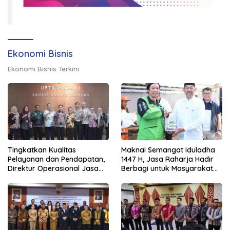
Ekonomi Bisnis
Ekonomi Bisnis Terkini
Tingkatkan Kualitas
Maknai Semangat Iduladha
Pelayanan dan Pendapatan,
1447 H, Jasa Raharja Hadir
Direktur Operasional Jasa
Berbagi untuk Masyarakat
Raharja Berikan Pembinaan
melalui Penyaluran Paket
di Lampung dan Tinjau
Daging Kurban
Samsat Rajabasa