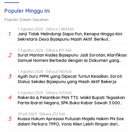
Populer Minggu Ini
Populer Dalam Sepekan
1 Agustus 2026
Dibaca 1484 Kali
1
Janji Tidak Melindungi Siapa Pun, Kenapa Hingga Kini
Sekretaris Desa Bijaepunu Masih Aktif. Berikut
penjelasan Ketua Komisi I DPRD TTS.
5 Agustus 2026
Dibaca 831 Kali
2
Surat Mantan Kades Bijaepunu Jadi Sorotan, Klarifikasi
Samuel Nomeni Berbeda dengan Isi Dokumen yang
Beredar
1 Agustus 2026
Dibaca 560 Kali
3
Ayah Guru PPPK yang Dipecat Tuntut Keadilan, Soroti
Status Sekdes Bijaepunu yang Masih Aktif Bekerja
5 Agustus 2026
Dibaca 320 Kali
4
Rakerda & Pelantikan PAN TTS: Wakil Bupati Tegaskan
Partai Ibarat Negara, SPK Buka Kabar Sawah 3.000
Hektar & Larangan Politik Uang
30 Juli 2026
Dibaca 252 Kali
5
Kuasa Hukum Apresiasi Putusan Majelis Hakim PN Soe
dalam Perkara TPPO, Vonis Klien Lebih Ringan dari
Tuntutan JPU