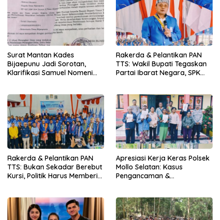
Surat Mantan Kades
Rakerda & Pelantikan PAN
Bijaepunu Jadi Sorotan,
TTS: Wakil Bupati Tegaskan
Klarifikasi Samuel Nomeni
Partai Ibarat Negara, SPK
Berbeda dengan Isi
Buka Kabar Sawah 3.000
Dokumen yang Beredar
Hektar & Larangan Politik
Uang
Rakerda & Pelantikan PAN
Apresiasi Kerja Keras Polsek
TTS: Bukan Sekadar Berebut
Mollo Selatan: Kasus
Kursi, Politik Harus Memberi
Pengancaman &
Manfaat Nyata bagi Rakyat
Pencemaran Nama Baik
Berakhir Damai