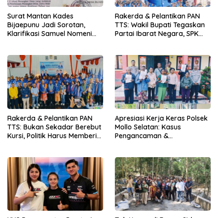
Surat Mantan Kades
Rakerda & Pelantikan PAN
Bijaepunu Jadi Sorotan,
TTS: Wakil Bupati Tegaskan
Klarifikasi Samuel Nomeni
Partai Ibarat Negara, SPK
Berbeda dengan Isi
Buka Kabar Sawah 3.000
Dokumen yang Beredar
Hektar & Larangan Politik
Uang
Rakerda & Pelantikan PAN
Apresiasi Kerja Keras Polsek
TTS: Bukan Sekadar Berebut
Mollo Selatan: Kasus
Kursi, Politik Harus Memberi
Pengancaman &
Manfaat Nyata bagi Rakyat
Pencemaran Nama Baik
Berakhir Damai