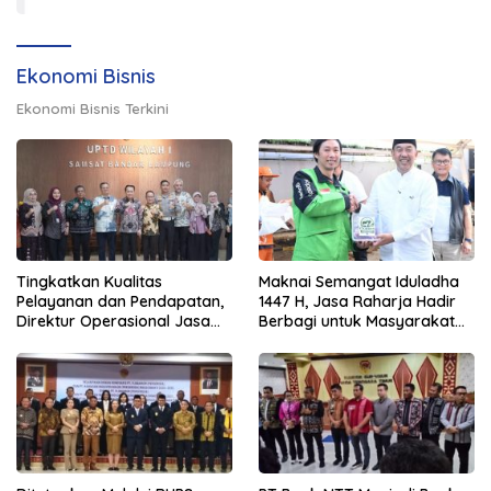
Ekonomi Bisnis
Ekonomi Bisnis Terkini
Tingkatkan Kualitas
Maknai Semangat Iduladha
Pelayanan dan Pendapatan,
1447 H, Jasa Raharja Hadir
Direktur Operasional Jasa
Berbagi untuk Masyarakat
Raharja Berikan Pembinaan
melalui Penyaluran Paket
di Lampung dan Tinjau
Daging Kurban
Samsat Rajabasa