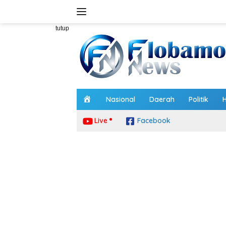
Langsung
ke
konten
tutup
H
Nasional
Daerah
Politik
o
m
Live
Facebook
e