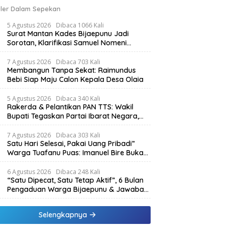
ler Dalam Sepekan
5 Agustus 2026
Dibaca 1066 Kali
Surat Mantan Kades Bijaepunu Jadi
Sorotan, Klarifikasi Samuel Nomeni
Berbeda dengan Isi Dokumen yang
Beredar
7 Agustus 2026
Dibaca 703 Kali
Membangun Tanpa Sekat: Raimundus
Bebi Siap Maju Calon Kepala Desa Olaia
5 Agustus 2026
Dibaca 340 Kali
Rakerda & Pelantikan PAN TTS: Wakil
Bupati Tegaskan Partai Ibarat Negara,
SPK Buka Kabar Sawah 3.000 Hektar &
Larangan Politik Uang
7 Agustus 2026
Dibaca 303 Kali
Satu Hari Selesai, Pakai Uang Pribadi”
Warga Tuafanu Puas: Imanuel Bire Bukan
Menunggu, Tapi Langsung Bekerja
6 Agustus 2026
Dibaca 248 Kali
“Satu Dipecat, Satu Tetap Aktif”, 6 Bulan
Pengaduan Warga Bijaepunu & Jawaban
Asisten I TTS: Pelan-pelan, Tapi Pasti.
Selengkapnya