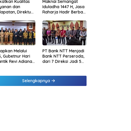
katkan Kualitas
Maknai Semangat
ayanan dan
Iduladha 1447 H, Jasa
apatan, Direktur
Raharja Hadir Berbagi
sional Jasa
untuk Masyarakat
rja Berikan
melalui Penyaluran
inaan di
Paket Daging Kurban
ung dan Tinjau
Samsat Rajabasa
tapkan Melalui
PT Bank NTT Menjadi
, Gubetnur Hari
Bank NTT Perseroda,
Lantik Revi Adiana
dari 7 Direksi Jadi 5
wati Jadi Direktur
Direksi dan 5
atuhan Bank NTT
Komisaris jadi 3
Komisaris
Selengkapnya