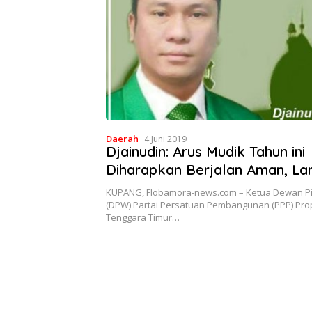
Daerah
4 Juni 2019
Djainudin: Arus Mudik Tahun ini
Diharapkan Berjalan Aman, La
Terjamin
KUPANG, Flobamora-news.com – Ketua Dewan P
(DPW) Partai Persatuan Pembangunan (PPP) Pro
Tenggara Timur…