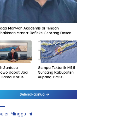
jaga Marwah Akademis di Tengah
hakiman Massa: Refleksi Seorang Dosen
h Santosa:
Gempa Tektonik M5,5
bowo dapat Jadi
Guncang Kabupaten
 Damai Korut-
Kupang, BMKG
el
Pastikan Tidak
Berpotensi Tsunami
Selengkapnya
uler Minggu Ini