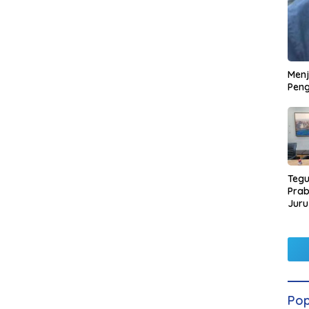
Men
Peng
Tegu
Pra
Juru
Kors
Pop