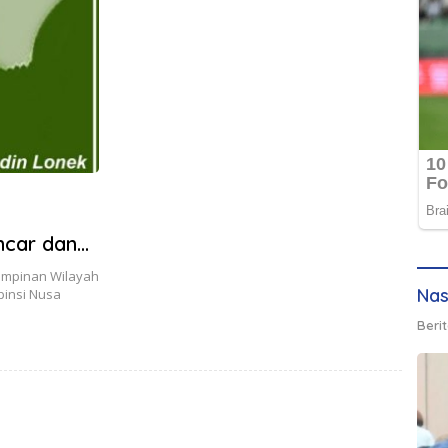
ncar dan
impinan Wilayah
Nas
pinsi Nusa
Berit