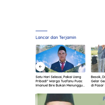
Lancar dan Terjamin
m Stefanus
Satu Hari Selesai, Pakai Uang
Besok, 
aporkan RB Cs ke
Pribadi” Warga Tuafanu Puas:
Gelar G
Diduga Fitnah dan
Imanuel Bire Bukan Menunggu,
di Pasar
ama Baik
Tapi Langsung Bekerja