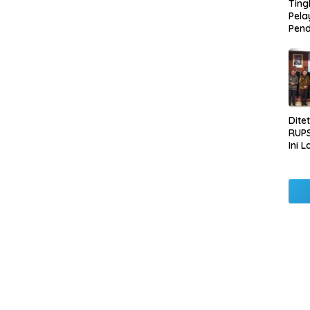
Ting
Pel
Pend
Opera
Raha
Pemb
Lamp
Dite
RUPS
Ini 
Sila
Kep