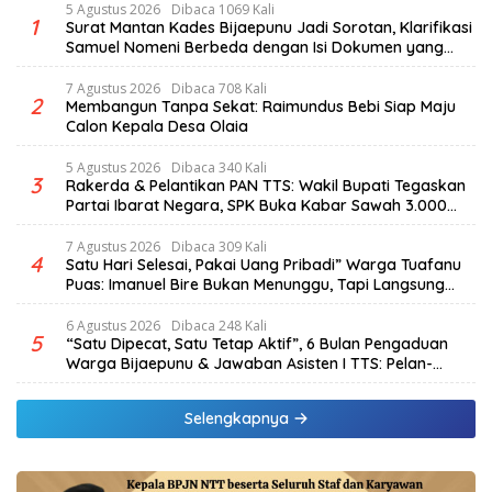
5 Agustus 2026
Dibaca 1069 Kali
1
Surat Mantan Kades Bijaepunu Jadi Sorotan, Klarifikasi
Samuel Nomeni Berbeda dengan Isi Dokumen yang
Beredar
7 Agustus 2026
Dibaca 708 Kali
2
Membangun Tanpa Sekat: Raimundus Bebi Siap Maju
Calon Kepala Desa Olaia
5 Agustus 2026
Dibaca 340 Kali
3
Rakerda & Pelantikan PAN TTS: Wakil Bupati Tegaskan
Partai Ibarat Negara, SPK Buka Kabar Sawah 3.000
Hektar & Larangan Politik Uang
7 Agustus 2026
Dibaca 309 Kali
4
Satu Hari Selesai, Pakai Uang Pribadi” Warga Tuafanu
Puas: Imanuel Bire Bukan Menunggu, Tapi Langsung
Bekerja
6 Agustus 2026
Dibaca 248 Kali
5
“Satu Dipecat, Satu Tetap Aktif”, 6 Bulan Pengaduan
Warga Bijaepunu & Jawaban Asisten I TTS: Pelan-
pelan, Tapi Pasti.
Selengkapnya