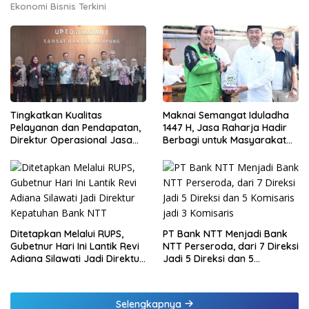
Ekonomi Bisnis Terkini
Tingkatkan Kualitas
Maknai Semangat Iduladha
Pelayanan dan Pendapatan,
1447 H, Jasa Raharja Hadir
Direktur Operasional Jasa
Berbagi untuk Masyarakat
Raharja Berikan Pembinaan
melalui Penyaluran Paket
di Lampung dan Tinjau
Daging Kurban
Samsat Rajabasa
Ditetapkan Melalui RUPS,
PT Bank NTT Menjadi Bank
Gubetnur Hari Ini Lantik Revi
NTT Perseroda, dari 7 Direksi
Adiana Silawati Jadi Direktur
Jadi 5 Direksi dan 5
Kepatuhan Bank NTT
Komisaris jadi 3 Komisaris
Selengkapnya