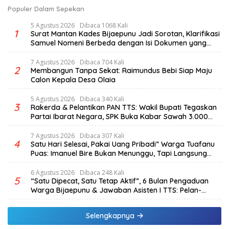
Populer Dalam Sepekan
5 Agustus 2026
Dibaca 1068 Kali
1
Surat Mantan Kades Bijaepunu Jadi Sorotan, Klarifikasi
Samuel Nomeni Berbeda dengan Isi Dokumen yang
Beredar
7 Agustus 2026
Dibaca 704 Kali
2
Membangun Tanpa Sekat: Raimundus Bebi Siap Maju
Calon Kepala Desa Olaia
5 Agustus 2026
Dibaca 340 Kali
3
Rakerda & Pelantikan PAN TTS: Wakil Bupati Tegaskan
Partai Ibarat Negara, SPK Buka Kabar Sawah 3.000
Hektar & Larangan Politik Uang
7 Agustus 2026
Dibaca 307 Kali
4
Satu Hari Selesai, Pakai Uang Pribadi” Warga Tuafanu
Puas: Imanuel Bire Bukan Menunggu, Tapi Langsung
Bekerja
6 Agustus 2026
Dibaca 248 Kali
5
“Satu Dipecat, Satu Tetap Aktif”, 6 Bulan Pengaduan
Warga Bijaepunu & Jawaban Asisten I TTS: Pelan-
pelan, Tapi Pasti.
Selengkapnya