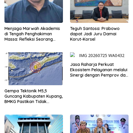
Menjaga Marwah Akademis
Teguh Santosa: Prabowo
di Tengah Penghakiman
dapat Jadi Juru Damai
Massa: Refleksi Seorang
Korut-Korsel
Dosen
Jasa Raharja Perkuat
Ekosistem Pelayanan melalui
Sinergi dengan Pemprov dan
Polda Jambi
Gempa Tektonik M5,5
Guncang Kabupaten Kupang,
BMKG Pastikan Tidak
Berpotensi Tsunami