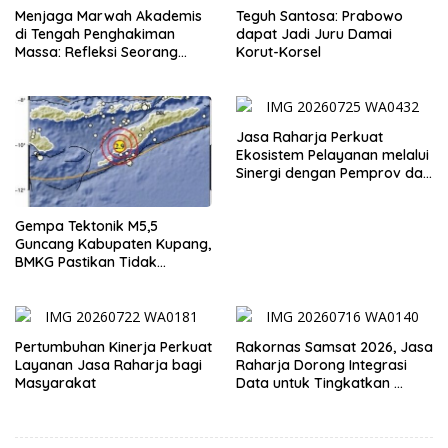
Menjaga Marwah Akademis
Teguh Santosa: Prabowo
di Tengah Penghakiman
dapat Jadi Juru Damai
Massa: Refleksi Seorang
Korut-Korsel
Dosen
Jasa Raharja Perkuat
Ekosistem Pelayanan melalui
Sinergi dengan Pemprov dan
Polda Jambi
Gempa Tektonik M5,5
Guncang Kabupaten Kupang,
BMKG Pastikan Tidak
Berpotensi Tsunami
Pertumbuhan Kinerja Perkuat
Rakornas Samsat 2026, Jasa
Layanan Jasa Raharja bagi
Raharja Dorong Integrasi
Masyarakat
Data untuk Tingkatkan
Kepatuhan Wajib Pajak
Kendaraan Bermotor