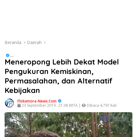
Beranda
Daerah
Meneropong Lebih Dekat Model
Opini
,
Daerah
,
Ekonomi Bisnis
,
Kesehatan
,
Nasional
,
Pendidikan
,
Politik
Pengukuran Kemiskinan,
Permasalahan, dan Alternatif
Kebijakan
Flobamora-News.Com
23 September 2019 : 21:38 WITA |
Dibaca 4,797 Kali