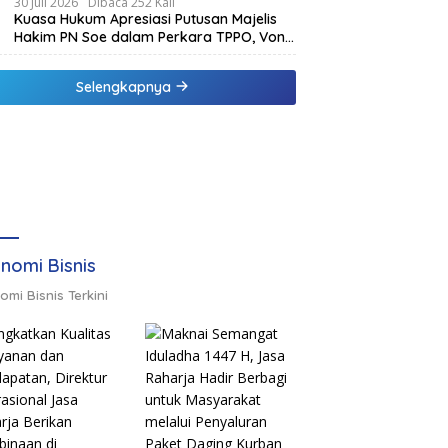
Larangan Politik Uang
30 Juli 2026
Dibaca 252 Kali
Kuasa Hukum Apresiasi Putusan Majelis
Hakim PN Soe dalam Perkara TPPO, Vonis
Klien Lebih Ringan dari Tuntutan JPU
Selengkapnya
nomi Bisnis
omi Bisnis Terkini