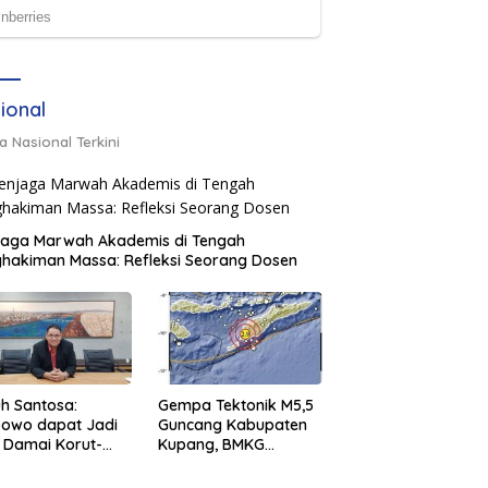
ional
a Nasional Terkini
jaga Marwah Akademis di Tengah
hakiman Massa: Refleksi Seorang Dosen
h Santosa:
Gempa Tektonik M5,5
bowo dapat Jadi
Guncang Kabupaten
 Damai Korut-
Kupang, BMKG
el
Pastikan Tidak
Berpotensi Tsunami