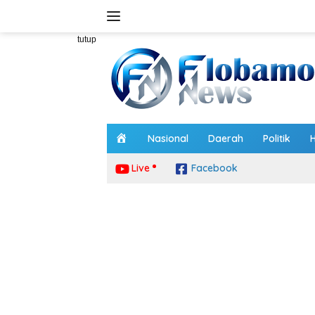
Langsung
ke
konten
tutup
H
Nasional
Daerah
Politik
o
m
Live
Facebook
e