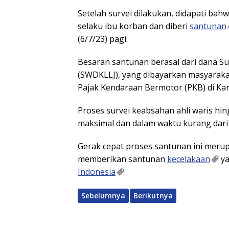
Setelah survei dilakukan, didapati bah
selaku ibu korban dan diberi
santunan
(6/7/23) pagi.
Besaran santunan berasal dari dana S
(SWDKLLJ), yang dibayarkan masyaraka
Pajak Kendaraan Bermotor (PKB) di Ka
Proses survei keabsahan ahli waris h
maksimal dan dalam waktu kurang dari 
Gerak cepat proses santunan ini meru
memberikan santunan
kecelakaan
ya
Indonesia
.
Sebelumnya
Berikutnya