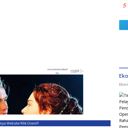
5
Eko
Ekon
unya Website?
Klik Disini!!!