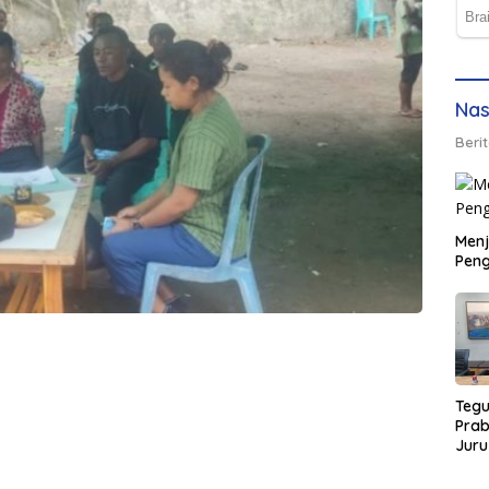
Nas
Berit
Men
Peng
Tegu
Pra
Juru
Kors