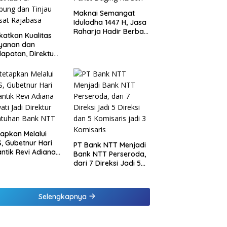
Maknai Semangat
Iduladha 1447 H, Jasa
Raharja Hadir Berbagi
katkan Kualitas
untuk Masyarakat
ayanan dan
melalui Penyaluran
apatan, Direktur
Paket Daging Kurban
sional Jasa
rja Berikan
inaan di
ung dan Tinjau
Samsat Rajabasa
tapkan Melalui
, Gubetnur Hari
PT Bank NTT Menjadi
Lantik Revi Adiana
Bank NTT Perseroda,
wati Jadi Direktur
dari 7 Direksi Jadi 5
atuhan Bank NTT
Direksi dan 5
Komisaris jadi 3
Komisaris
Selengkapnya