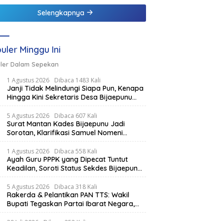
Selengkapnya
uler Minggu Ini
ler Dalam Sepekan
1 Agustus 2026
Dibaca 1483 Kali
Janji Tidak Melindungi Siapa Pun, Kenapa
Hingga Kini Sekretaris Desa Bijaepunu
Masih Aktif. Berikut penjelasan Ketua
Komisi I DPRD TTS.
5 Agustus 2026
Dibaca 607 Kali
Surat Mantan Kades Bijaepunu Jadi
Sorotan, Klarifikasi Samuel Nomeni
Berbeda dengan Isi Dokumen yang
Beredar
1 Agustus 2026
Dibaca 558 Kali
Ayah Guru PPPK yang Dipecat Tuntut
Keadilan, Soroti Status Sekdes Bijaepunu
yang Masih Aktif Bekerja
5 Agustus 2026
Dibaca 318 Kali
Rakerda & Pelantikan PAN TTS: Wakil
Bupati Tegaskan Partai Ibarat Negara,
SPK Buka Kabar Sawah 3.000 Hektar &