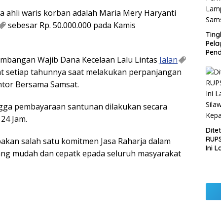
wa ahli waris korban adalah Maria Mery Haryanti
sebesar Rp. 50.000.000 pada Kamis
Ting
Pel
Pend
umbangan Wajib Dana Kecelaan Lalu Lintas
Jalan
Opera
Raha
t setiap tahunnya saat melakukan perpanjangan
Pemb
ntor Bersama Samsat.
Lamp
ingga pembayaraan santunan dilakukan secara
24 Jam.
Dite
RUPS
pakan salah satu komitmen Jasa Raharja dalam
Ini 
ng mudah dan cepatk epada seluruh masyarakat
Sila
Kep