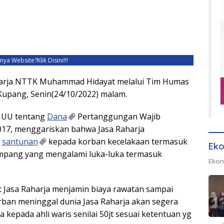
unya Website?
Klik Disini!!!
harja NTTK Muhammad Hidayat melalui Tim Humas
Kupang, Senin(24/10/2022) malam.
n UU tentang
Dana
Pertanggungan Wajib
17, menggariskan bahwa Jasa Raharja
santunan
kepada korban kecelakaan termasuk
Eko
pang yang mengalami luka-luka termasuk
Ekon
 Jasa Raharja menjamin biaya rawatan sampai
rban meninggal dunia Jasa Raharja akan segera
kepada ahli waris senilai 50jt sesuai ketentuan yg