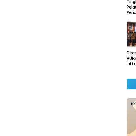
Ting
Pel
Pend
Opera
Raha
Pemb
Lamp
Dite
RUPS
Ini 
Sila
Kep