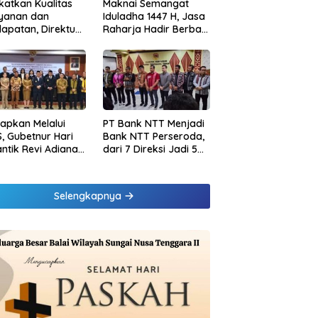
katkan Kualitas
Maknai Semangat
ayanan dan
Iduladha 1447 H, Jasa
apatan, Direktur
Raharja Hadir Berbagi
sional Jasa
untuk Masyarakat
rja Berikan
melalui Penyaluran
inaan di
Paket Daging Kurban
ung dan Tinjau
Samsat Rajabasa
tapkan Melalui
PT Bank NTT Menjadi
, Gubetnur Hari
Bank NTT Perseroda,
Lantik Revi Adiana
dari 7 Direksi Jadi 5
wati Jadi Direktur
Direksi dan 5
atuhan Bank NTT
Komisaris jadi 3
Komisaris
Selengkapnya