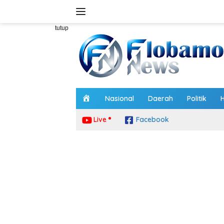
Langsung
ke
konten
tutup
H
Nasional
Daerah
Politik
o
m
Live
Facebook
e