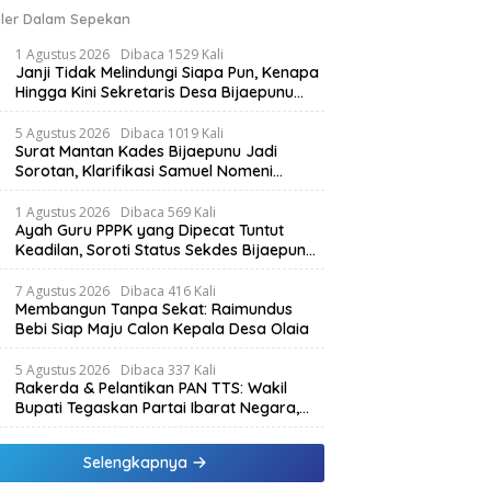
ler Dalam Sepekan
1 Agustus 2026
Dibaca 1529 Kali
Janji Tidak Melindungi Siapa Pun, Kenapa
Hingga Kini Sekretaris Desa Bijaepunu
Masih Aktif. Berikut penjelasan Ketua
Komisi I DPRD TTS.
5 Agustus 2026
Dibaca 1019 Kali
Surat Mantan Kades Bijaepunu Jadi
Sorotan, Klarifikasi Samuel Nomeni
Berbeda dengan Isi Dokumen yang
Beredar
1 Agustus 2026
Dibaca 569 Kali
Ayah Guru PPPK yang Dipecat Tuntut
Keadilan, Soroti Status Sekdes Bijaepunu
yang Masih Aktif Bekerja
7 Agustus 2026
Dibaca 416 Kali
Membangun Tanpa Sekat: Raimundus
Bebi Siap Maju Calon Kepala Desa Olaia
5 Agustus 2026
Dibaca 337 Kali
Rakerda & Pelantikan PAN TTS: Wakil
Bupati Tegaskan Partai Ibarat Negara,
SPK Buka Kabar Sawah 3.000 Hektar &
Larangan Politik Uang
Selengkapnya