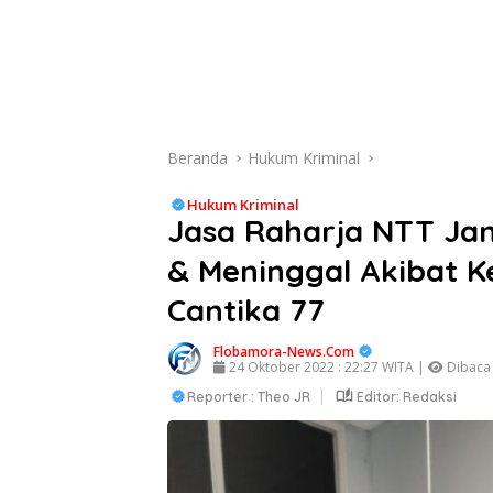
Beranda
Hukum Kriminal
Hukum Kriminal
Jasa Raharja NTT Ja
& Meninggal Akibat K
Cantika 77
Flobamora-News.Com
24 Oktober 2022 : 22:27 WITA |
Dibaca 
Reporter : Theo JR
Editor: Redaksi