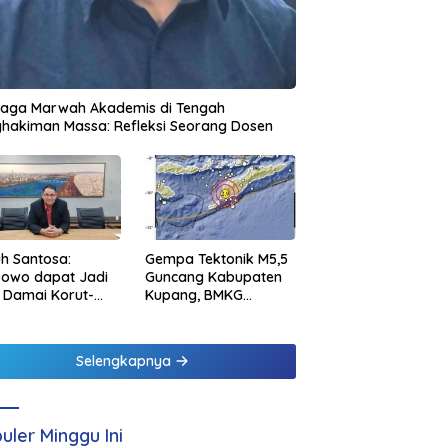
jaga Marwah Akademis di Tengah
hakiman Massa: Refleksi Seorang Dosen
h Santosa:
Gempa Tektonik M5,5
bowo dapat Jadi
Guncang Kabupaten
 Damai Korut-
Kupang, BMKG
el
Pastikan Tidak
Berpotensi Tsunami
Selengkapnya
uler Minggu Ini