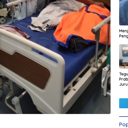
Men
Peng
Tegu
Pra
Juru
Kors
Pop