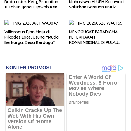
Roda untuk Kety, Penantian
Mahasiswa HI UPH Karawaci
11 Tahun yang Dijawab Ken
Salurkan Bantuan untuk
Liufeto
Anak Disabilitas Berat di
Kupang
Wilibrodus Rian Maju di
MENGGUGAT PARADIGMA
Pilkades Loce, Usung “Muda
PETERNAKAN
Berkarya, Desa Berdaya”
KONVENSIONAL DI PULAU
TIMOR: URGENSI
TRANSFORMASI MANAJEMEN
DAN INOVASI SIRKULAR
LIVESTOCK SEBAGAI MODEL
PETERNAKAN
BERKELANJUTAN DI LAHAN
KERING