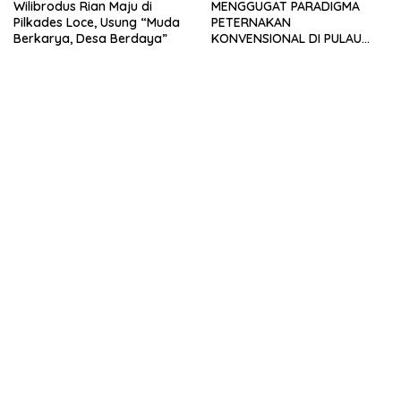
Wilibrodus Rian Maju di
MENGGUGAT PARADIGMA
Pilkades Loce, Usung “Muda
PETERNAKAN
Berkarya, Desa Berdaya”
KONVENSIONAL DI PULAU
TIMOR: URGENSI
TRANSFORMASI MANAJEMEN
DAN INOVASI SIRKULAR
LIVESTOCK SEBAGAI MODEL
PETERNAKAN
BERKELANJUTAN DI LAHAN
KERING