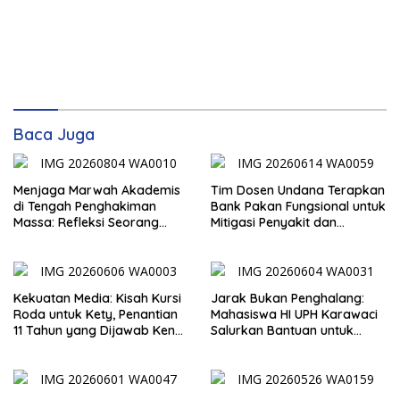
Baca Juga
Menjaga Marwah Akademis
Tim Dosen Undana Terapkan
di Tengah Penghakiman
Bank Pakan Fungsional untuk
Massa: Refleksi Seorang
Mitigasi Penyakit dan
Dosen
Efisiensi Produksi Ayam KUB
di Amarasi Timur
Kekuatan Media: Kisah Kursi
Jarak Bukan Penghalang:
Roda untuk Kety, Penantian
Mahasiswa HI UPH Karawaci
11 Tahun yang Dijawab Ken
Salurkan Bantuan untuk
Liufeto
Anak Disabilitas Berat di
Kupang