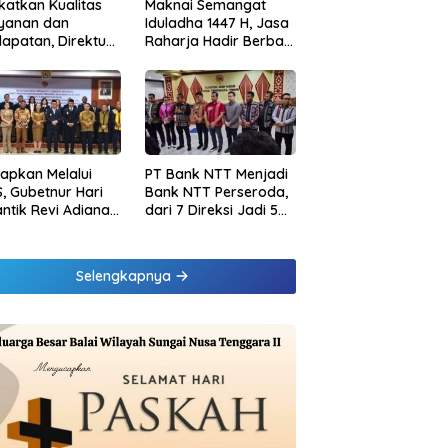
katkan Kualitas
Maknai Semangat
ayanan dan
Iduladha 1447 H, Jasa
apatan, Direktur
Raharja Hadir Berbagi
sional Jasa
untuk Masyarakat
rja Berikan
melalui Penyaluran
inaan di
Paket Daging Kurban
ung dan Tinjau
Samsat Rajabasa
tapkan Melalui
PT Bank NTT Menjadi
, Gubetnur Hari
Bank NTT Perseroda,
Lantik Revi Adiana
dari 7 Direksi Jadi 5
wati Jadi Direktur
Direksi dan 5
atuhan Bank NTT
Komisaris jadi 3
Komisaris
Selengkapnya