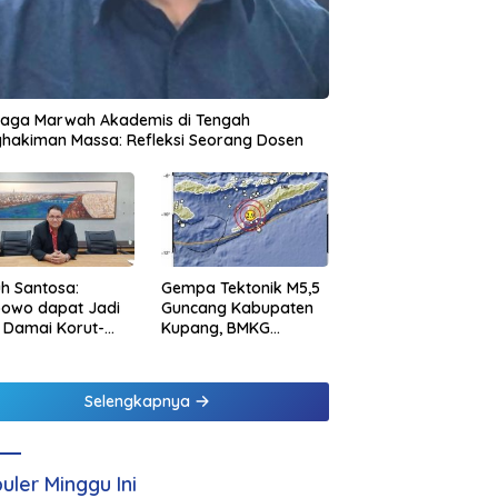
jaga Marwah Akademis di Tengah
hakiman Massa: Refleksi Seorang Dosen
h Santosa:
Gempa Tektonik M5,5
bowo dapat Jadi
Guncang Kabupaten
 Damai Korut-
Kupang, BMKG
el
Pastikan Tidak
Berpotensi Tsunami
Selengkapnya
uler Minggu Ini