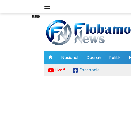
Langsung
ke
konten
tutup
H
Nasional
Daerah
Politik
o
m
Live
Facebook
e