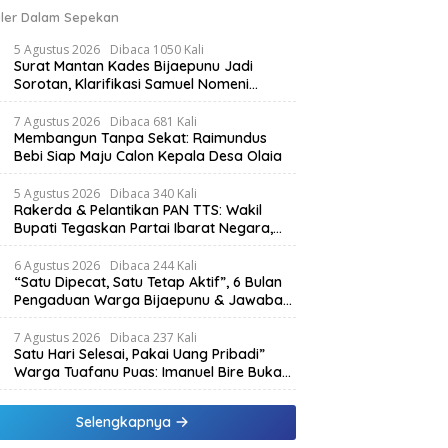
ler Dalam Sepekan
5 Agustus 2026
Dibaca 1050 Kali
Surat Mantan Kades Bijaepunu Jadi
Sorotan, Klarifikasi Samuel Nomeni
Berbeda dengan Isi Dokumen yang
Beredar
7 Agustus 2026
Dibaca 681 Kali
Membangun Tanpa Sekat: Raimundus
Bebi Siap Maju Calon Kepala Desa Olaia
5 Agustus 2026
Dibaca 340 Kali
Rakerda & Pelantikan PAN TTS: Wakil
Bupati Tegaskan Partai Ibarat Negara,
SPK Buka Kabar Sawah 3.000 Hektar &
Larangan Politik Uang
6 Agustus 2026
Dibaca 244 Kali
“Satu Dipecat, Satu Tetap Aktif”, 6 Bulan
Pengaduan Warga Bijaepunu & Jawaban
Asisten I TTS: Pelan-pelan, Tapi Pasti.
7 Agustus 2026
Dibaca 237 Kali
Satu Hari Selesai, Pakai Uang Pribadi”
Warga Tuafanu Puas: Imanuel Bire Bukan
Menunggu, Tapi Langsung Bekerja
Selengkapnya