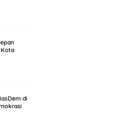
Depan
 Kota
NasDem di
mokrasi