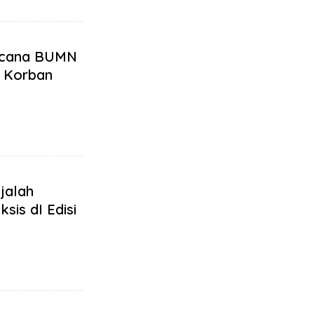
ncana BUMN
 Korban
jalah
sis dI Edisi