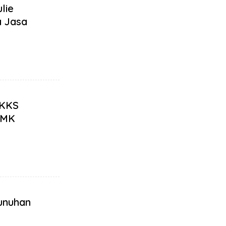
lie
a Jasa
MKKS
SMK
unuhan