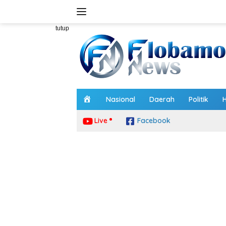
Langsung
ke
konten
tutup
H
Nasional
Daerah
Politik
o
m
Live
Facebook
e