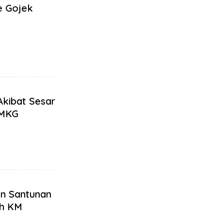
e Gojek
Akibat Sesar
 BMKG
n Santunan
ah KM