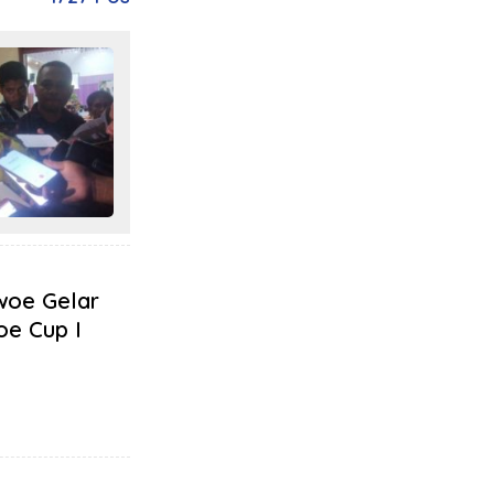
woe Gelar
oe Cup I