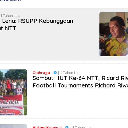
 4 Tahun Lalu
a Lena: RSUPP Kebanggaan
at NTT
Olahraga
| 4 Tahun Lalu
Sambut HUT Ke-64 NTT, Ricard Ri
Football Tournaments Richard Riw
Hukum Kriminal
| 4 Tahun Lalu